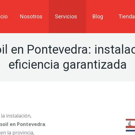
icio
Nosotros
Servicios
Blog
Tienda
l en Pontevedra: instala
eficiencia garantizada
la instalación,
soil en Pontevedra
.
en la provincia,