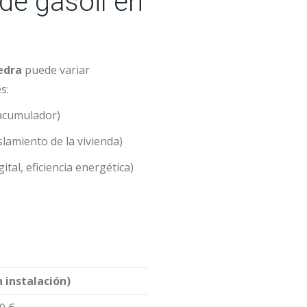
de gasoil en
edra
puede variar
s:
 acumulador)
lamiento de la vivienda)
tal, eficiencia energética)
n instalación)