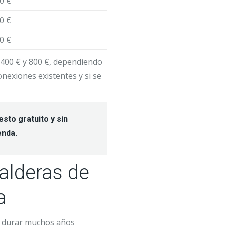
0 €
0 €
0 €
 400 € y 800 €, dependiendo
onexiones existentes y si se
sto gratuito y sin
enda.
alderas de
a
 durar muchos años