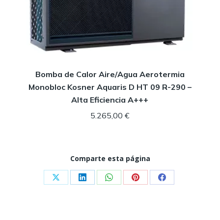
Bomba de Calor Aire/Agua Aerotermia
Monobloc Kosner Aquaris D HT 09 R-290 –
Alta Eficiencia A+++
5.265,00
€
Comparte esta página
Share
Share
Share
Share
Share
on
on
on
on
on
X
LinkedIn
WhatsApp
Pinterest
Facebook