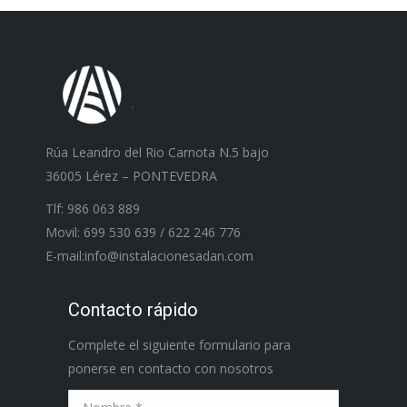
Rúa Leandro del Rio Carnota N.5 bajo
36005 Lérez – PONTEVEDRA
Tlf: 986 063 889
Movil: 699 530 639 / 622 246 776
E-mail:info@instalacionesadan.com
Contacto rápido
Complete el siguiente formulario para
ponerse en contacto con nosotros
Nombre *