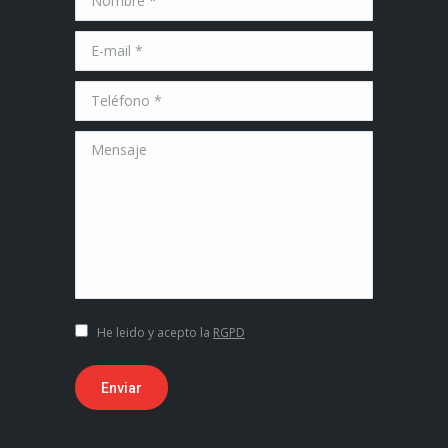
E-mail *
Teléfono *
Mensaje
He leido y acepto la
RGPD
Enviar