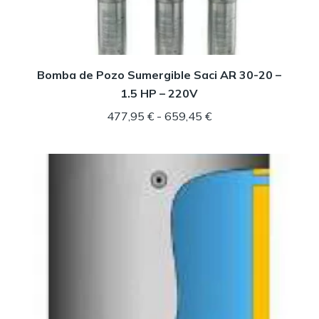
Bomba de Pozo Sumergible Saci AR 30-20 –
1.5 HP – 220V
Rango
477,95
€
-
659,45
€
de
precios:
desde
477,95 €
hasta
659,45 €