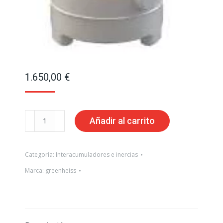
1.650,00
€
Interacumulador
Añadir al carrito
Inox
Greenheiss
Categoría:
Interacumuladores e inercias
DPI/I/BC/CS
Marca:
greenheiss
Duplex
200L
-
desmontable