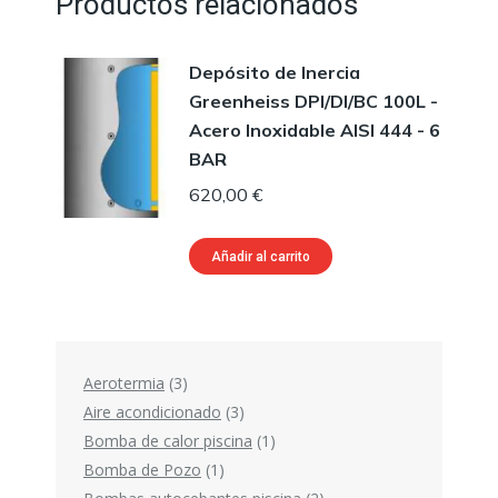
Productos relacionados
Depósito de Inercia
Greenheiss DPI/DI/BC 100L -
Acero Inoxidable AISI 444 - 6
BAR
620,00
€
Añadir al carrito
3
Aerotermia
3
productos
3
Aire acondicionado
3
productos
1
Bomba de calor piscina
1
1
producto
Bomba de Pozo
1
producto
2