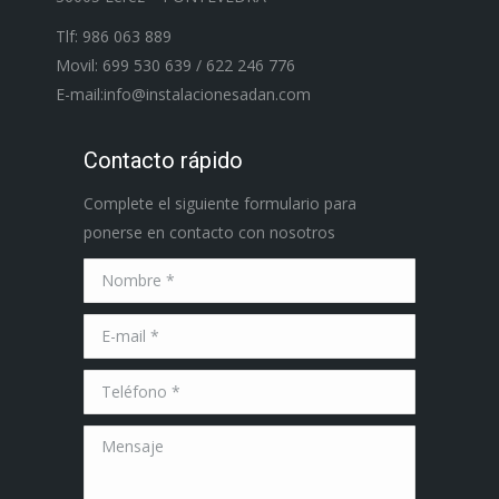
Tlf: 986 063 889
Movil: 699 530 639 / 622 246 776
E-mail:info@instalacionesadan.com
Contacto rápido
Complete el siguiente formulario para
ponerse en contacto con nosotros
Nombre *
E-mail *
Teléfono *
Mensaje