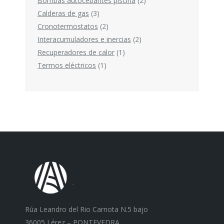
Bombas autocebantes piscina
2
3
productos
Calderas de gas
3
productos
2
Cronotermostatos
2
productos
2
Interacumuladores e inercias
2
1
productos
Recuperadores de calor
1
1
producto
Termos eléctricos
1
producto
Rúa Leandro del Rio Carnota N.5 bajo
36005 Lérez – PONTEVEDRA