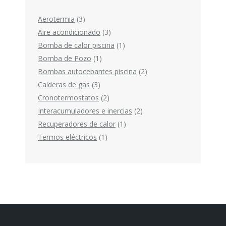
3
Aerotermia
3
productos
3
Aire acondicionado
3
productos
1
Bomba de calor piscina
1
1
producto
Bomba de Pozo
1
producto
2
Bombas autocebantes piscina
2
3
productos
Calderas de gas
3
productos
2
Cronotermostatos
2
productos
2
Interacumuladores e inercias
2
1
productos
Recuperadores de calor
1
1
producto
Termos eléctricos
1
producto