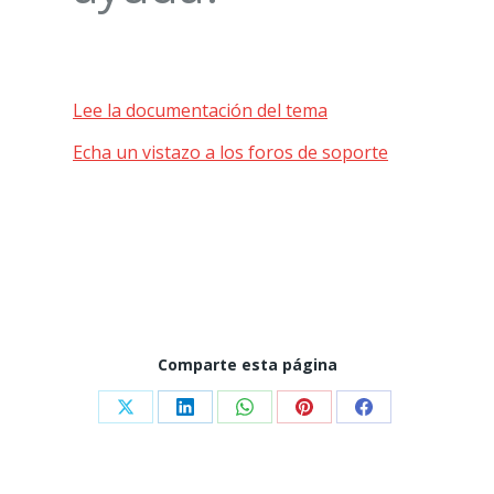
Lee la documentación del tema
Echa un vistazo a los foros de soporte
Comparte esta página
Share
Share
Share
Share
Share
on
on
on
on
on
X
LinkedIn
WhatsApp
Pinterest
Facebook