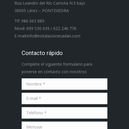
Rúa Leandro del Rio Carnota N.5 bajo
36005 Lérez – PONTEVEDRA
Tlf: 986 063 889
Movil: 699 530 639 / 622 246 776
E-mail:info@instalacionesadan.com
Contacto rápido
Complete el siguiente formulario para
ponerse en contacto con nosotros
Nombre *
E-mail *
Teléfono *
Mensaje