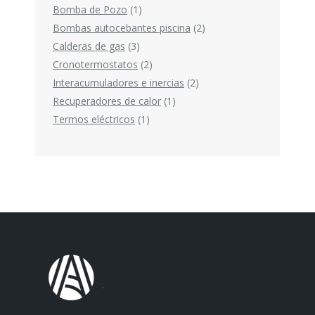
1
producto
Bomba de Pozo
1
producto
2
Bombas autocebantes piscina
2
3
productos
Calderas de gas
3
productos
2
Cronotermostatos
2
productos
2
Interacumuladores e inercias
2
1
productos
Recuperadores de calor
1
1
producto
Termos eléctricos
1
producto