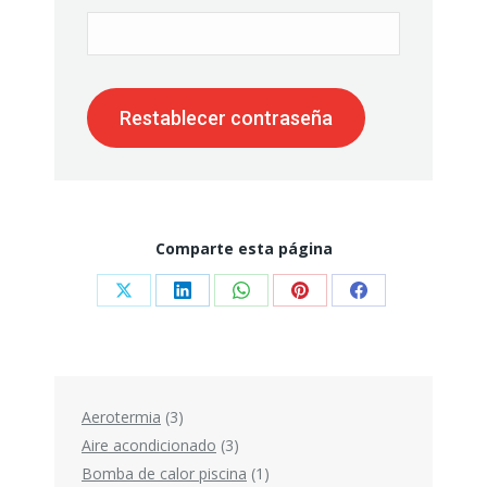
Restablecer contraseña
Comparte esta página
Share
Share
Share
Share
Share
on
on
on
on
on
X
LinkedIn
WhatsApp
Pinterest
Facebook
3
Aerotermia
3
productos
3
Aire acondicionado
3
productos
1
Bomba de calor piscina
1