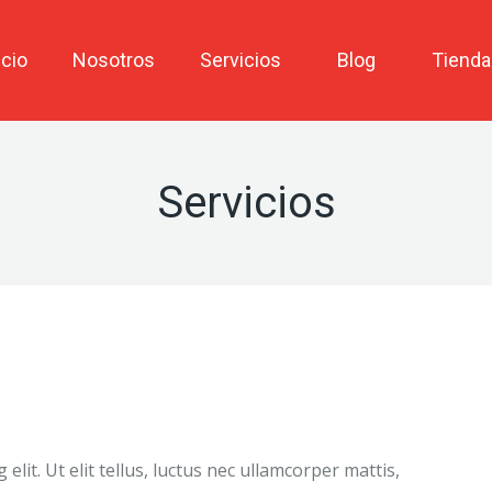
icio
Nosotros
Servicios
Blog
Tienda
Servicios
lit. Ut elit tellus, luctus nec ullamcorper mattis,