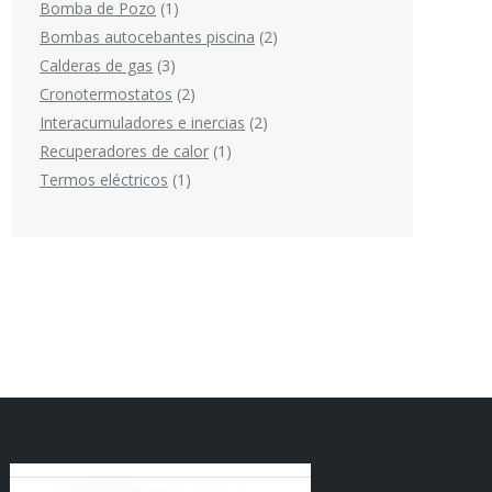
Bomba de Pozo
1
Bombas autocebantes piscina
2
Calderas de gas
3
Cronotermostatos
2
Interacumuladores e inercias
2
Recuperadores de calor
1
Termos eléctricos
1