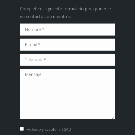
Complete el siguiente formulario para ponerse
en contacto con nosotros
Nombre *
E-mail *
Teléfono *
Mensaje
He leido y acepto la
RGPD